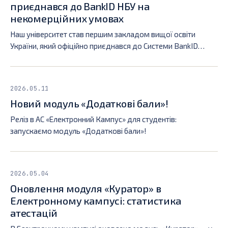
приєднався до BankID НБУ на
некомерційних умовах
Наш університет став першим закладом вищої освіти
України, який офіційно приєднався до Системи BankID
Національного банку України у статусі некомерційного
абонента-надавача послуг. Ініціатором підключення КПІ
до BankID НБУ виступило КБ ІС.
2026.05.11
Новий модуль «Додаткові бали»!
Реліз в АС «Електронний Кампус» для студентів:
запускаємо модуль «Додаткові бали»!
2026.05.04
Оновлення модуля «Куратор» в
Електронному кампусі: статистика
атестацій