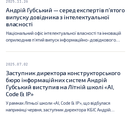
2025.11.26
Андрій Губський — серед експертів п’ятого
випуску довідника з інтелектуальної
власності
Національний офіс інтелектуальної власності та інновацій
оприлюднив п’ятий випуск інформаційно-довідкового
видання «Навчання впродовж життя: можливості
безперервної освіти в сфері інтелектуальної власності». До
нього увійшли поради та інтерв’ю провідних фахівців галузі
2025.07.02
— серед них і Андрій Губський, заступник директора КБ
Заступник директора конструкторського
інформаційних систем КПІ, IT-консультант та Microsoft
бюро інформаційних систем Андрій
MVP.
Губський виступив на Літній школі «AI,
Code & IP»
У рамках Літньої школи «AI, Code & IP», що відбулася
наприкінці червня, заступник директора КБІС Андрій
Губський виступив з доповіддю про open-source
ліцензування для технологічних компаній.