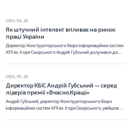
2026.06.26
Як штучний інтелект впливає на ринок
праці України
Директор Конструкторського бюро інформаційних систем
КПІ ім. Ігоря Сікорського Андрій Губський долучився до
підготовки матеріалу УНІАН, присвяченого впливу
штучного інтелекту на український ринок праці.
2026.05.26
Директор КБІС Андрій Губський — серед
лідерів премії «Вчасно.Кращі»
Андрій Губський, директор Конструкторського бюро
інформаційних систем КПІ ім. Ігоря Сікорського, увійшов до
переліку лідерів премії «Вчасно.Кращі» у номінації «Лідер
системних змін».