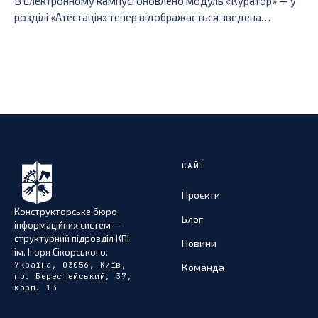
В Електронному кампусі оновлено модуль «Куратор» — у
розділі «Атестація» тепер відображається зведена
статистика по кількості атестацій кожного типу для
кожного студента групи.
САЙТ
Проєкти
Конструкторське бюро
Блог
інформаційних систем —
структурний підрозділ КПІ
Новини
ім. Ігоря Сікорського.
Україна, 03056, Київ,
Команда
пр. Берестейський, 37,
корп. 13